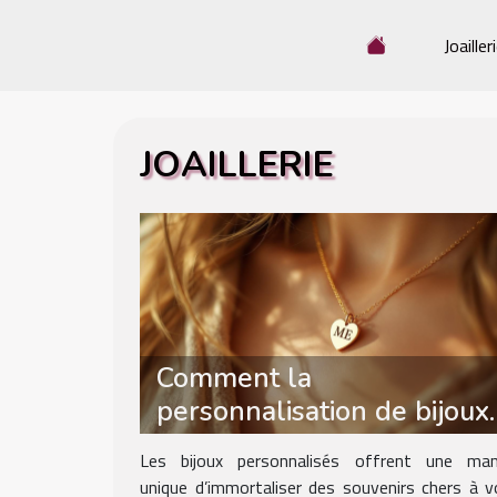
Joailler
JOAILLERIE
Comment la
personnalisation de bijoux
peut capturer vos moment
Les bijoux personnalisés offrent une man
les plus précieux ?
unique d’immortaliser des souvenirs chers à v