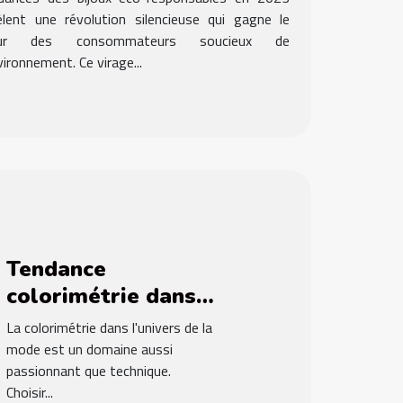
èlent une révolution silencieuse qui gagne le
ur des consommateurs soucieux de
vironnement. Ce virage...
Tendance
colorimétrie dans
la mode comment
La colorimétrie dans l'univers de la
choisir les couleurs
mode est un domaine aussi
passionnant que technique.
selon son teint et
Choisir...