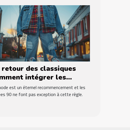
sa morphologie
 retour des classiques
mment intégrer les
temporels des années 90
ode est un éternel recommencement et les
ns sa garde-robe actuelle
es 90 ne font pas exception à cette règle.