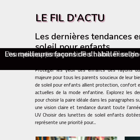
LE FIL D'ACTU
Les dernières tendances e
soleil pour enfants
Exploration des traditions culturelles
Envie de voyager léger ? Cette sacoche
Les avantages des achats de chaussu
Comment choisir le bon cirage pour v
L'impact des bijoux artisanaux sur le
Comment intégrer des accessoires éc
Comment choisir son type de yoga selon 
Comment choisir les meilleures escapade
Les tendances déco pour transformer vo
Comment l'intersectionnalité façonne le
L'histoire de la maroquinerie : L'évolutio
Pourquoi personnaliser les vêtements de 
titre temporaire
Les astuces pour sentir bon sans l’usag
Pourquoi opter pour le Pull Noir Père No
Les meilleures façons de s’habiller selon
Mardi 8 juillet 2025 03:20
Protéger les yeux des enfants des rayons du 
majeure pour tous les parents soucieux de leur bie
de soleil pour enfants allient protection, confort 
actuelles de la mode enfantine. Explorez les de
pour choisir la paire idéale dans les paragraphes 
une vision claire et tendance durant toute l’anné
UV Choisir des lunettes de soleil enfants dotées d’une véritable protection UV
représente une priorité pour...