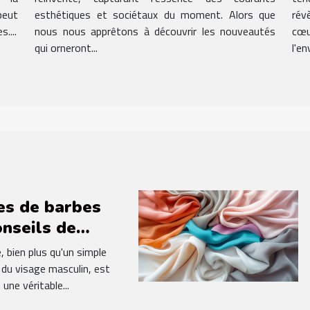
peut
esthétiques et sociétaux du moment. Alors que
rév
....
nous nous apprêtons à découvrir les nouveautés
cœ
qui orneront...
l'en
es de barbes
onseils de
s pour un
, bien plus qu'un simple
ge tendance
 du visage masculin, est
une véritable...