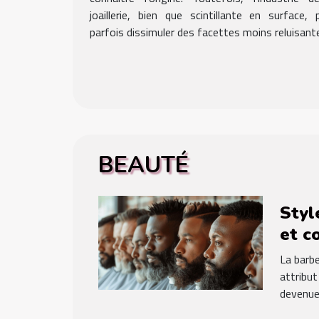
joaillerie, bien que scintillante en surface, 
parfois dissimuler des facettes moins reluisantes
BEAUTÉ
Styl
et c
soin
La barbe
visa
attribut
devenue 