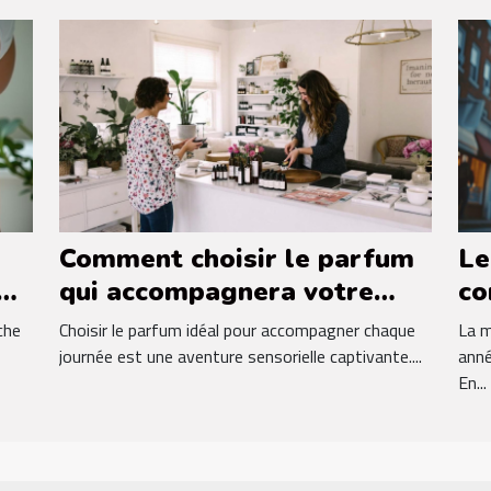
Comment choisir le parfum
Le
qui accompagnera votre
co
quotidien ?
in
che
Choisir le parfum idéal pour accompagner chaque
La m
da
journée est une aventure sensorielle captivante....
anné
En...