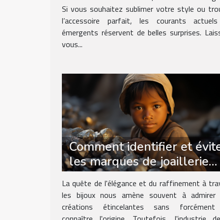
Si vous souhaitez sublimer votre style ou tro
l’accessoire parfait, les courants actuel
émergents réservent de belles surprises. Lais
vous...
Comment identifier et évit
les marques de joaillerie
utilisant des pratiques non
La quête de l'élégance et du raffinement à tra
éthiques
les bijoux nous amène souvent à admirer
créations étincelantes sans forcément
connaître l'origine. Toutefois, l'industrie d