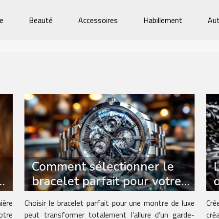
ie
Beauté
Accessoires
Habillement
Aut
Comment sélectionner le
bracelet parfait pour votre
s
montre de luxe ?
ière
Choisir le bracelet parfait pour une montre de luxe
Cré
otre
peut transformer totalement l’allure d’un garde-
cré