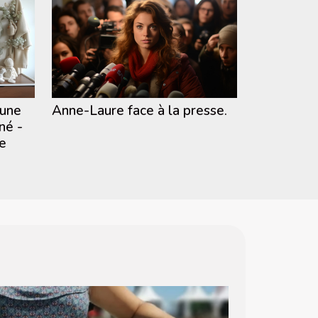
Anne-Laure face à la presse.
 une
né -
ce