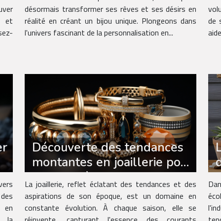
uver
désormais transformer ses rêves et ses désirs en
vol
s et
réalité en créant un bijou unique. Plongeons dans
de 
sez-
l'univers fascinant de la personnalisation en...
aide
er
Découverte des tendances
montantes en joaillerie pour
la saison à venir
vers
La joaillerie, reflet éclatant des tendances et des
Da
 des
aspirations de son époque, est un domaine en
éco
 en
constante évolution. À chaque saison, elle se
l'i
e la
réinvente, capturant l'essence des courants
ten