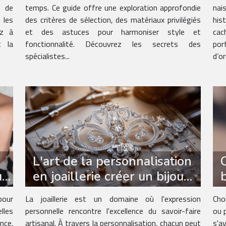
t de
temps. Ce guide offre une exploration approfondie
nai
 les
des critères de sélection, des matériaux privilégiés
his
ez à
et des astuces pour harmoniser style et
cac
t la
fonctionnalité. Découvrez les secrets des
po
spécialistes...
d’or
L'art de la personnalisation
ur
en joaillerie créer un bijou
unique
pour
La joaillerie est un domaine où l'expression
Cho
lles
personnelle rencontre l'excellence du savoir-faire
ou 
nce.
artisanal. À travers la personnalisation, chacun peut
s'a